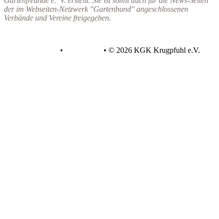
Gartenfreunde e. V. erstellt. Sie
ist somit auch für die News-Seiten
der im Webseiten-Netzwerk "Gartenbund" angeschlossenen
Verbände und Vereine freigegeben.
Datenschutz
•
Impressum
•
© 2026 KGK Krugpfuhl e.V.